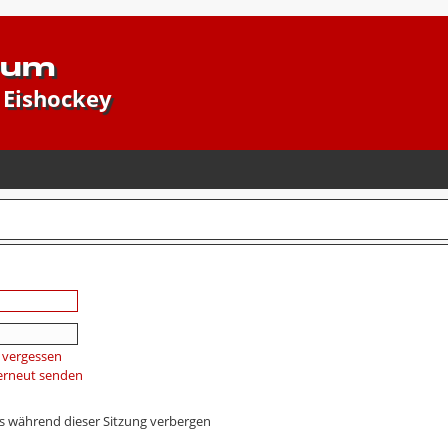
rum
 Eishockey
 vergessen
 erneut senden
s während dieser Sitzung verbergen