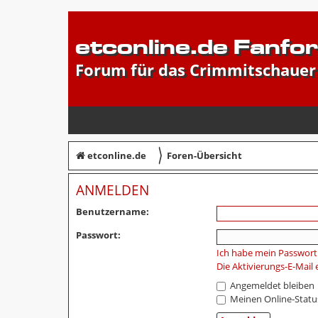
etconline.de Fanfo
Forum für das Crimmitschauer
〉
etconline.de
Foren-Übersicht
ANMELDEN
Benutzername:
Passwort:
Ich habe mein Passwort
Die Aktivierungs-E-Mail
Angemeldet bleiben
Meinen Online-Statu