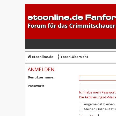
etconline.de Fanfo
Forum für das Crimmitschauer
〉
etconline.de
Foren-Übersicht
ANMELDEN
Benutzername:
Passwort:
Ich habe mein Passwort
Die Aktivierungs-E-Mail
Angemeldet bleiben
Meinen Online-Statu