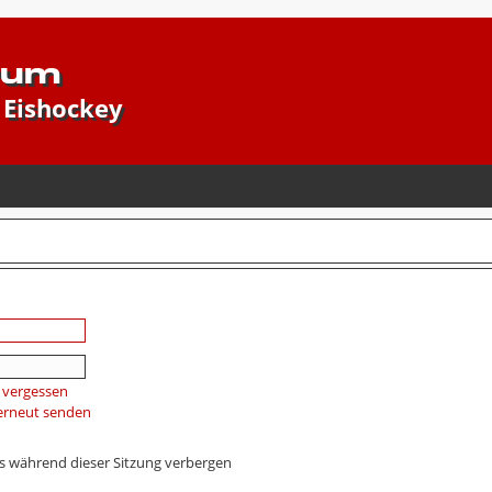
rum
 Eishockey
 vergessen
 erneut senden
s während dieser Sitzung verbergen