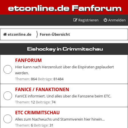
etconline.de Fanforum
Registrieren
Anmelden
〉
etconline.de
Foren-Übersicht
Eishockey in Crimmitschau
FANFORUM
Hier kann nach Herzenslust über die Eispiraten geplaudert
werden.
Themen:
864
Beiträge:
81484
FANICE / FANAKTIONEN
FanICE informiert. Und alles über die Fanszene beim ETC.
Themen:
12
Beiträge:
74
ETC CRIMMITSCHAU
Alles zum Nachwuchs und Stammverein hier hinein...
Themen:
6
Beiträge:
31