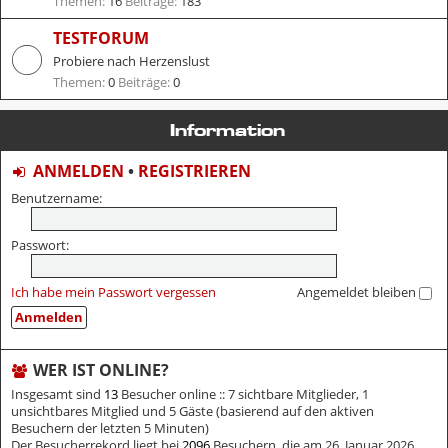
Themen:
16
Beiträge:
183
TESTFORUM
Probiere nach Herzenslust
Themen:
0
Beiträge:
0
Information
ANMELDEN
•
REGISTRIEREN
Benutzername:
Passwort:
Ich habe mein Passwort vergessen
Angemeldet bleiben
WER IST ONLINE?
Insgesamt sind
13
Besucher online :: 7 sichtbare Mitglieder, 1
unsichtbares Mitglied und 5 Gäste (basierend auf den aktiven
Besuchern der letzten 5 Minuten)
Der Besucherrekord liegt bei
2096
Besuchern, die am 26. Januar 2026,