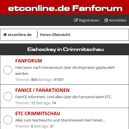
etconline.de Fanforum
Registrieren
Anmelden
〉
etconline.de
Foren-Übersicht
Eishockey in Crimmitschau
FANFORUM
Hier kann nach Herzenslust über die Eispiraten geplaudert
werden.
Themen:
864
Beiträge:
81501
FANICE / FANAKTIONEN
FanICE informiert. Und alles über die Fanszene beim ETC.
Themen:
12
Beiträge:
74
ETC CRIMMITSCHAU
Alles zum Nachwuchs und Stammverein hier hinein...
Themen:
6
Beiträge:
31