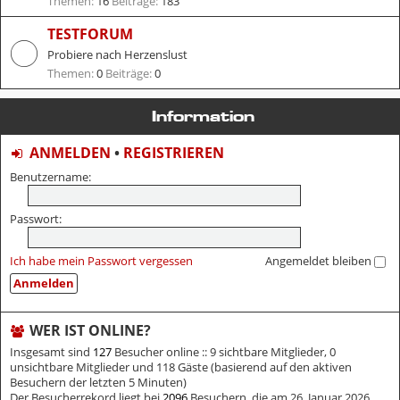
Themen:
16
Beiträge:
183
TESTFORUM
Probiere nach Herzenslust
Themen:
0
Beiträge:
0
Information
ANMELDEN
•
REGISTRIEREN
Benutzername:
Passwort:
Ich habe mein Passwort vergessen
Angemeldet bleiben
WER IST ONLINE?
Insgesamt sind
127
Besucher online :: 9 sichtbare Mitglieder, 0
unsichtbare Mitglieder und 118 Gäste (basierend auf den aktiven
Besuchern der letzten 5 Minuten)
Der Besucherrekord liegt bei
2096
Besuchern, die am 26. Januar 2026,