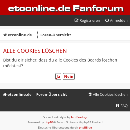
etconline.de Fanforum
Registrieren
Anmelden
〉
etconline.de
Foren-Übersicht
ALLE COOKIES LÖSCHEN
Bist du dir sicher, dass du alle Cookies des Boards löschen
möchtest?
etconline.de
Foren-Übersicht
Alle Cookies löschen
FAQ
Stasis Leak style by
Ian Bradley
Powered by
phpBB
® Forum Software © phpBB Limited
Deutsche Übersetzung durch
phpBB.de