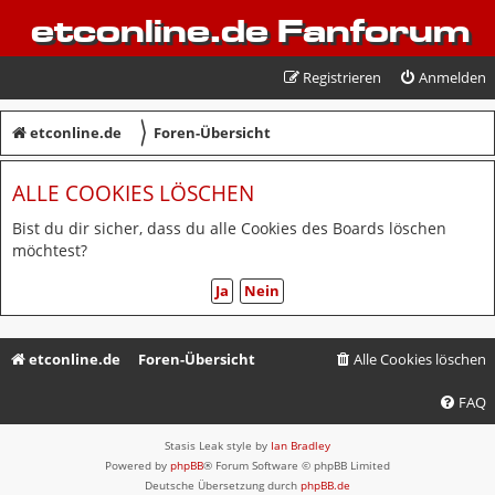
etconline.de Fanforum
Registrieren
Anmelden
〉
etconline.de
Foren-Übersicht
ALLE COOKIES LÖSCHEN
Bist du dir sicher, dass du alle Cookies des Boards löschen
möchtest?
etconline.de
Foren-Übersicht
Alle Cookies löschen
FAQ
Stasis Leak style by
Ian Bradley
Powered by
phpBB
® Forum Software © phpBB Limited
Deutsche Übersetzung durch
phpBB.de