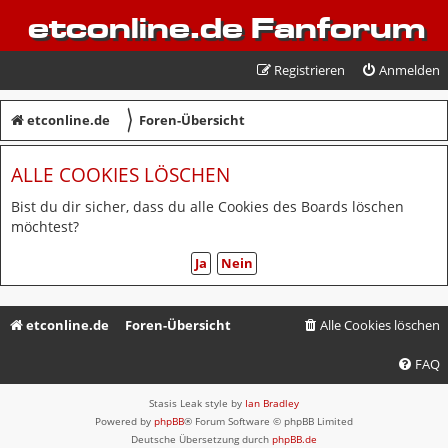
etconline.de Fanforum
Registrieren
Anmelden
〉
etconline.de
Foren-Übersicht
ALLE COOKIES LÖSCHEN
Bist du dir sicher, dass du alle Cookies des Boards löschen
möchtest?
etconline.de
Foren-Übersicht
Alle Cookies löschen
FAQ
Stasis Leak style by
Ian Bradley
Powered by
phpBB
® Forum Software © phpBB Limited
Deutsche Übersetzung durch
phpBB.de