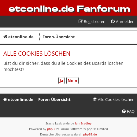
etconline.de Fanforum
Registrieren
Anmelden
〉
etconline.de
Foren-Übersicht
ALLE COOKIES LÖSCHEN
Bist du dir sicher, dass du alle Cookies des Boards löschen
möchtest?
etconline.de
Foren-Übersicht
Alle Cookies löschen
FAQ
Stasis Leak style by
Ian Bradley
Powered by
phpBB
® Forum Software © phpBB Limited
Deutsche Übersetzung durch
phpBB.de