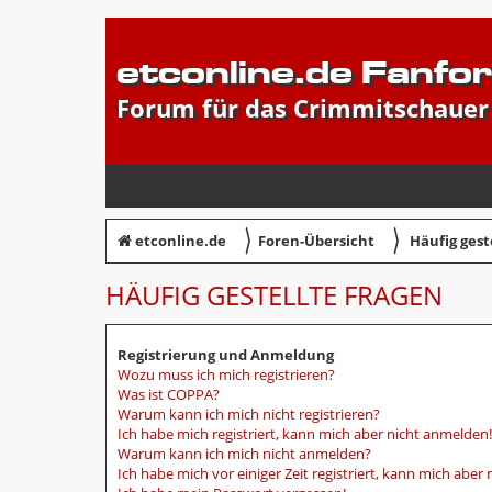
etconline.de Fanfo
Forum für das Crimmitschauer
〉
〉
etconline.de
Foren-Übersicht
Häufig gest
HÄUFIG GESTELLTE FRAGEN
Registrierung und Anmeldung
Wozu muss ich mich registrieren?
Was ist COPPA?
Warum kann ich mich nicht registrieren?
Ich habe mich registriert, kann mich aber nicht anmelden!
Warum kann ich mich nicht anmelden?
Ich habe mich vor einiger Zeit registriert, kann mich abe