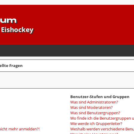
rum
 Eishockey
ellte Fragen
Benutzer-Stufen und Gruppen
Was sind Administratoren?
Was sind Moderatoren?
Was sind Benutzergruppen?
Wo finde ich die Benutzergruppen un
Wie werde ich Gruppenleiter?
r nicht mehr anmelden?!
Weshalb werden verschiedene Benut