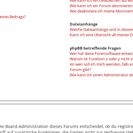
Wie kann ich ein Lesezeichen auf e
Wie kann ich ein Forum abonnieren
Wie deaktiviere ich meine Abonne
eines Beitrags?
Dateianhänge
Welche Dateianhänge sind in diese
Kann ich eine Übersicht all meiner 
phpBB betreffende Fragen
Wer hat diese Forensoftware entwic
Warum ist Funktion x oder y nicht 
An wen soll ich mich wenden, falls 
Forum gibt?
Wie kann ich einen Administrator d
Die Board-Administration dieses Forums entscheidet, ob du registri
ugriff auf zusätzliche Funktionen, die Gästen nicht zur Verfügung ste