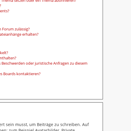
in Thema setzen oder ein Thema abonnieren?
?
ments?
m Forum zulässig?
Dateianhänge erhalten?
kelt?
enthalten?
es Beschwerden oder juristische Anfragen zu diesem
es Boards kontaktieren?
ert sein musst, um Beiträge zu schreiben. Auf
hen: zum Beispiel Avatarbilder, Private