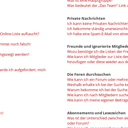
Was ist eine Hauptgruppe?
Was bedeutet der „Das Team“-Link a
Private Nachrichten
Ich kann keine Privaten Nachrichten
Ich bekomme ständig unerwünschte
Online-Liste auftaucht?
Ich habe eine Spam-E-Mail von eine
 immer noch falsch!
Freunde und ignorierte Mitglied
Wozu benötige ich die Listen der Fr
angezeigt werden?
Wie kann ich Mitglieder zur Liste de
hinzufügen oder diese wieder aus d
erde ich aufgefordert, mich
Die Foren durchsuchen
Wie kann ich ein Forum oder mehr
Weshalb erhalte ich bei der Suche k
Warum bekomme ich bei der Suche e
Wie kann ich nach Mitgliedern such
Wie kann ich meine eigenen Beiträ
Abonnements und Lesezeichen
n?
Was ist der Unterschied zwischen 
oder Forum?