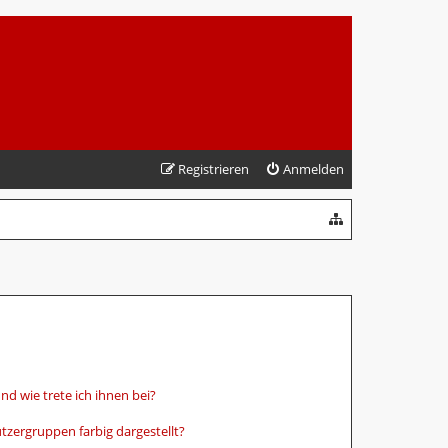
Registrieren
Anmelden
d wie trete ich ihnen bei?
zergruppen farbig dargestellt?