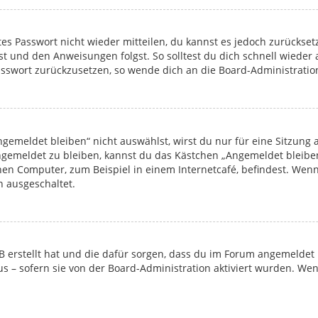
ltes Passwort nicht wieder mitteilen, du kannst es jedoch zurücks
kst und den Anweisungen folgst. So solltest du dich schnell wiede
 Passwort zurückzusetzen, so wende dich an die Board-Administratio
emeldet bleiben“ nicht auswählst, wirst du nur für eine Sitzung
ngemeldet zu bleiben, kannst du das Kästchen „Angemeldet bleibe
en Computer, zum Beispiel in einem Internetcafé, befindest. Wenn
n ausgeschaltet.
pBB erstellt hat und die dafür sorgen, dass du im Forum angemelde
tus – sofern sie von der Board-Administration aktiviert wurden. W