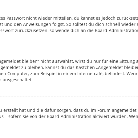
ltes Passwort nicht wieder mitteilen, du kannst es jedoch zurücks
kst und den Anweisungen folgst. So solltest du dich schnell wiede
 Passwort zurückzusetzen, so wende dich an die Board-Administratio
emeldet bleiben“ nicht auswählst, wirst du nur für eine Sitzung
ngemeldet zu bleiben, kannst du das Kästchen „Angemeldet bleibe
en Computer, zum Beispiel in einem Internetcafé, befindest. Wenn
n ausgeschaltet.
pBB erstellt hat und die dafür sorgen, dass du im Forum angemelde
tus – sofern sie von der Board-Administration aktiviert wurden. W