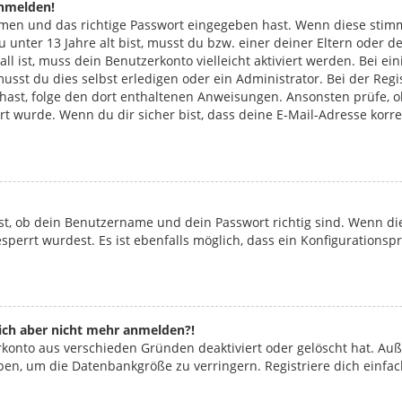
anmelden!
amen und das richtige Passwort eingegeben hast. Wenn diese stim
du unter 13 Jahre alt bist, musst du bzw. einer deiner Eltern ode
Fall ist, muss dein Benutzerkonto vielleicht aktiviert werden. Bei
usst du dies selbst erledigen oder ein Administrator. Bei der Regis
n hast, folge den dort enthaltenen Anweisungen. Ansonsten prüfe, 
ert wurde. Wenn du dir sicher bist, dass deine E-Mail-Adresse kor
st, ob dein Benutzername und dein Passwort richtig sind. Wenn die
perrt wurdest. Es ist ebenfalls möglich, dass ein Konfigurationsp
 mich aber nicht mehr anmelden?!
erkonto aus verschieden Gründen deaktiviert oder gelöscht hat. Au
aben, um die Datenbankgröße zu verringern. Registriere dich einfa