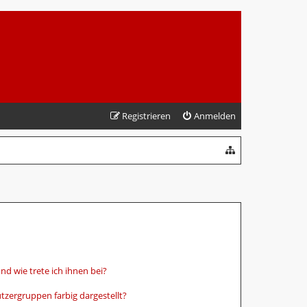
Registrieren
Anmelden
d wie trete ich ihnen bei?
zergruppen farbig dargestellt?