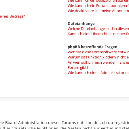
Wie kann ich ein Lesezeichen auf e
Wie kann ich ein Forum abonnieren
Wie deaktiviere ich meine Abonne
eines Beitrags?
Dateianhänge
Welche Dateianhänge sind in diese
Kann ich eine Übersicht all meiner 
phpBB betreffende Fragen
Wer hat diese Forensoftware entwic
Warum ist Funktion x oder y nicht 
An wen soll ich mich wenden, falls 
Forum gibt?
Wie kann ich einen Administrator d
Die Board-Administration dieses Forums entscheidet, ob du registri
ugriff auf zusätzliche Funktionen, die Gästen nicht zur Verfügung ste