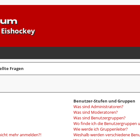
rum
 Eishockey
ellte Fragen
Benutzer-Stufen und Gruppen
Was sind Administratoren?
Was sind Moderatoren?
Was sind Benutzergruppen?
Wo finde ich die Benutzergruppen un
Wie werde ich Gruppenleiter?
r nicht mehr anmelden?!
Weshalb werden verschiedene Benut