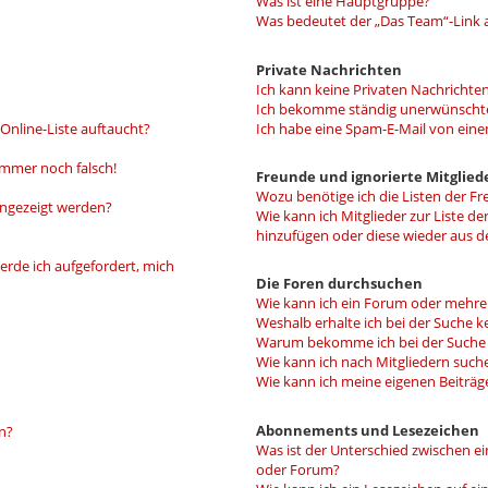
Was ist eine Hauptgruppe?
Was bedeutet der „Das Team“-Link a
Private Nachrichten
Ich kann keine Privaten Nachrichten
Ich bekomme ständig unerwünschte
Online-Liste auftaucht?
Ich habe eine Spam-E-Mail von eine
 immer noch falsch!
Freunde und ignorierte Mitglied
Wozu benötige ich die Listen der Fr
angezeigt werden?
Wie kann ich Mitglieder zur Liste de
hinzufügen oder diese wieder aus d
erde ich aufgefordert, mich
Die Foren durchsuchen
Wie kann ich ein Forum oder mehr
Weshalb erhalte ich bei der Suche k
Warum bekomme ich bei der Suche e
Wie kann ich nach Mitgliedern such
Wie kann ich meine eigenen Beiträ
Abonnements und Lesezeichen
n?
Was ist der Unterschied zwischen 
oder Forum?