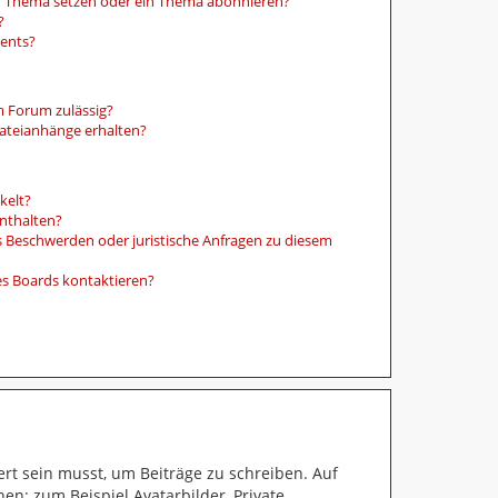
in Thema setzen oder ein Thema abonnieren?
?
ments?
m Forum zulässig?
Dateianhänge erhalten?
kelt?
enthalten?
es Beschwerden oder juristische Anfragen zu diesem
es Boards kontaktieren?
ert sein musst, um Beiträge zu schreiben. Auf
hen: zum Beispiel Avatarbilder, Private