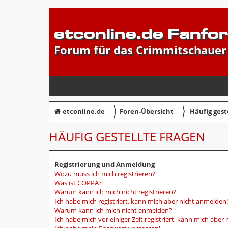
etconline.de Fanfo
Forum für das Crimmitschauer
〉
〉
etconline.de
Foren-Übersicht
Häufig gest
HÄUFIG GESTELLTE FRAGEN
Registrierung und Anmeldung
Wozu muss ich mich registrieren?
Was ist COPPA?
Warum kann ich mich nicht registrieren?
Ich habe mich registriert, kann mich aber nicht anmelden!
Warum kann ich mich nicht anmelden?
Ich habe mich vor einiger Zeit registriert, kann mich abe