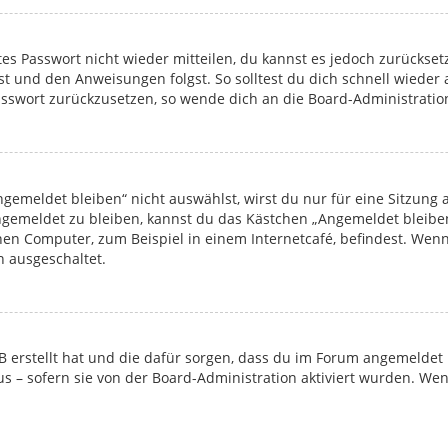
ltes Passwort nicht wieder mitteilen, du kannst es jedoch zurücks
kst und den Anweisungen folgst. So solltest du dich schnell wiede
 Passwort zurückzusetzen, so wende dich an die Board-Administratio
emeldet bleiben“ nicht auswählst, wirst du nur für eine Sitzung
ngemeldet zu bleiben, kannst du das Kästchen „Angemeldet bleibe
en Computer, zum Beispiel in einem Internetcafé, befindest. Wenn
n ausgeschaltet.
pBB erstellt hat und die dafür sorgen, dass du im Forum angemelde
tus – sofern sie von der Board-Administration aktiviert wurden. W