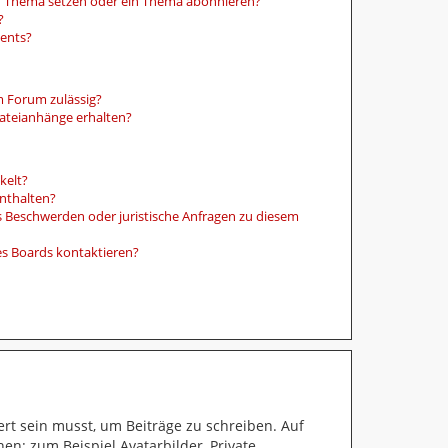
in Thema setzen oder ein Thema abonnieren?
?
ments?
m Forum zulässig?
Dateianhänge erhalten?
kelt?
enthalten?
es Beschwerden oder juristische Anfragen zu diesem
es Boards kontaktieren?
ert sein musst, um Beiträge zu schreiben. Auf
hen: zum Beispiel Avatarbilder, Private