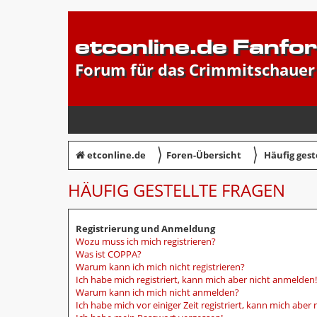
etconline.de Fanfo
Forum für das Crimmitschauer
〉
〉
etconline.de
Foren-Übersicht
Häufig gest
HÄUFIG GESTELLTE FRAGEN
Registrierung und Anmeldung
Wozu muss ich mich registrieren?
Was ist COPPA?
Warum kann ich mich nicht registrieren?
Ich habe mich registriert, kann mich aber nicht anmelden!
Warum kann ich mich nicht anmelden?
Ich habe mich vor einiger Zeit registriert, kann mich abe