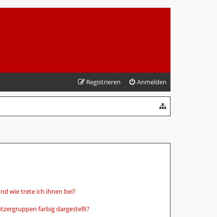
Registrieren
Anmelden
d wie trete ich ihnen bei?
zergruppen farbig dargestellt?