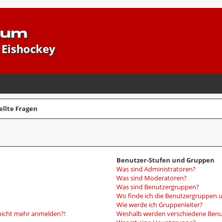
rum
 Eishockey
ellte Fragen
Benutzer-Stufen und Gruppen
Was sind Administratoren?
Was sind Moderatoren?
Was sind Benutzergruppen?
Wo finde ich die Benutzergruppen un
Wie werde ich Gruppenleiter?
r nicht mehr anmelden?!
Weshalb werden verschiedene Benut