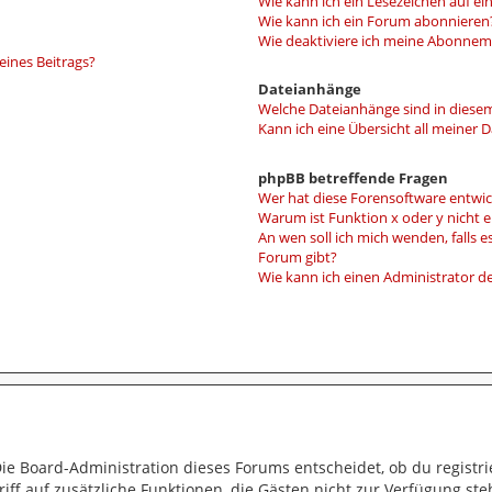
Wie kann ich ein Lesezeichen auf e
Wie kann ich ein Forum abonnieren
Wie deaktiviere ich meine Abonne
eines Beitrags?
Dateianhänge
Welche Dateianhänge sind in diese
Kann ich eine Übersicht all meiner 
phpBB betreffende Fragen
Wer hat diese Forensoftware entwic
Warum ist Funktion x oder y nicht 
An wen soll ich mich wenden, falls 
Forum gibt?
Wie kann ich einen Administrator d
Die Board-Administration dieses Forums entscheidet, ob du registri
ugriff auf zusätzliche Funktionen, die Gästen nicht zur Verfügung ste