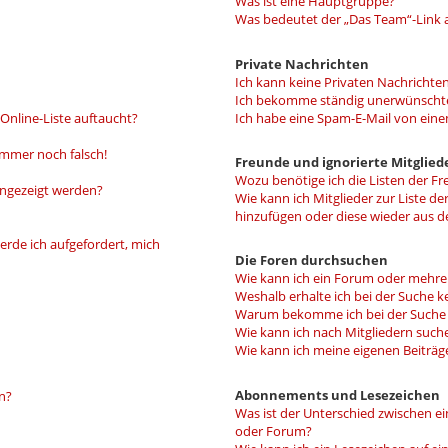
Was ist eine Hauptgruppe?
Was bedeutet der „Das Team“-Link a
Private Nachrichten
Ich kann keine Privaten Nachrichten
Ich bekomme ständig unerwünschte
Online-Liste auftaucht?
Ich habe eine Spam-E-Mail von eine
 immer noch falsch!
Freunde und ignorierte Mitglied
Wozu benötige ich die Listen der Fr
angezeigt werden?
Wie kann ich Mitglieder zur Liste de
hinzufügen oder diese wieder aus d
erde ich aufgefordert, mich
Die Foren durchsuchen
Wie kann ich ein Forum oder mehr
Weshalb erhalte ich bei der Suche k
Warum bekomme ich bei der Suche e
Wie kann ich nach Mitgliedern such
Wie kann ich meine eigenen Beiträ
Abonnements und Lesezeichen
n?
Was ist der Unterschied zwischen 
oder Forum?