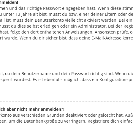
anmelden!
amen und das richtige Passwort eingegeben hast. Wenn diese stim
du unter 13 Jahre alt bist, musst du bzw. einer deiner Eltern ode
Fall ist, muss dein Benutzerkonto vielleicht aktiviert werden. Bei
usst du dies selbst erledigen oder ein Administrator. Bei der Regis
n hast, folge den dort enthaltenen Anweisungen. Ansonsten prüfe, 
ert wurde. Wenn du dir sicher bist, dass deine E-Mail-Adresse kor
st, ob dein Benutzername und dein Passwort richtig sind. Wenn die
perrt wurdest. Es ist ebenfalls möglich, dass ein Konfigurationsp
 mich aber nicht mehr anmelden?!
erkonto aus verschieden Gründen deaktiviert oder gelöscht hat. Au
aben, um die Datenbankgröße zu verringern. Registriere dich einfa